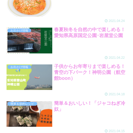
2021.04.24
春夏秋冬を自然の中で楽しめる！
お出かけ情報
愛知県高原国定公園･岩屋堂公園
2021.04.22
子供からお年寄りまで楽しめる！
お出かけ情報
青空の下パーク！神明公園（航空
館boon）
2021.04.18
簡単＆おいしい！「ジャコねぎ冷
簡単＆節約レシピ
奴」
2021.04.15