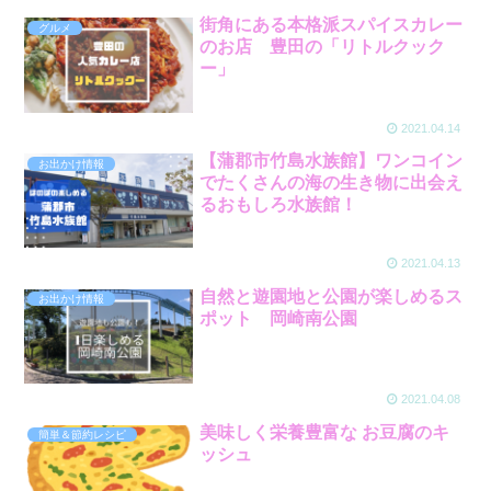
街角にある本格派スパイスカレー
グルメ
のお店 豊田の「リトルクック
ー」
2021.04.14
【蒲郡市竹島水族館】ワンコイン
お出かけ情報
でたくさんの海の生き物に出会え
るおもしろ水族館！
2021.04.13
自然と遊園地と公園が楽しめるス
お出かけ情報
ポット 岡崎南公園
2021.04.08
美味しく栄養豊富な お豆腐のキ
簡単＆節約レシピ
ッシュ