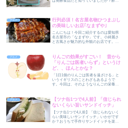
は発酵食品だと知っていましたか？酢と
酒は人類が手を加えた最古の調味料だと
言われています。日本では、５世紀より
前から自然発生的に酢の存在は知られて
いました。が、中国から酒...
行列必須！名古屋名物ひつまぶし
グルメ
の美味しいお店｢なまずや｣
こんにちは！今回ご紹介するのは愛知県
名古屋市の「なまずや」です。小綺麗さ
と古風さが魅力的な外観のお店です。高
級感のある入口を入ると、1階はテーブル
席となっています。2階は個室の広々とし
た座敷で予約制ではありますが、他のお
りんごの効果がすごい！ 昔から
グルメ
客さんを気にせずゆっ...
「りんごは医者いらず」というけ
ど、、ほんとかな？
「1日1個のりんごは医者を遠ざける」と
いうイギリスのことわざもあるようで
す。今回は、そのようなりんごの栄養や
効能についてわかりやすくお伝えしてい
きます。【あす楽】青森 りんご 訳あり
10kg箱 鮮度◎サンふじ【クール便送料無
【ツナ缶1つで4人前】「信じられ
グルメ
料】品種選べる...
ないくらい旨いサンドイッチ」
【ツナ缶1つで4人前】「信じられないく
らい美味しいサンドイッチ」いかがです
か？おうちで手作りサンドイッチを楽し
んでいる方も多いのではないでしょう