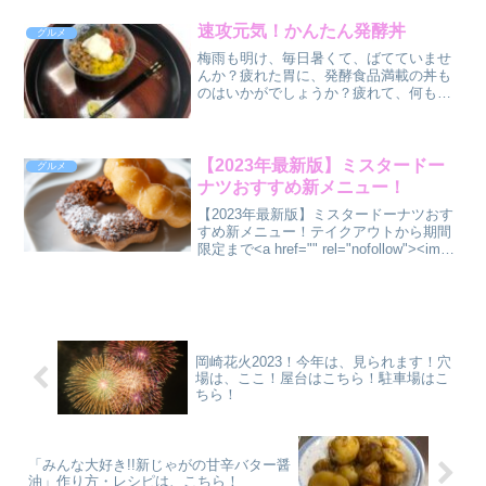
か？ネットで美味しそうなのを見つけた
ので、ご紹介します。土井善晴さんのレ
速攻元気！かんたん発酵丼
グルメ
シピも取り上げるので、ぜ...
梅雨も明け、毎日暑くて、ばてていませ
んか？疲れた胃に、発酵食品満載の丼も
のはいかがでしょうか？疲れて、何もた
べたくない、何も作りたくない時、簡単
にできる、これで元気盛り返しますよ！
材料（２人分）ご飯 茶碗 2杯分
山芋 50ｇ納豆...
【2023年最新版】ミスタードー
グルメ
ナツおすすめ新メニュー！
【2023年最新版】ミスタードーナツおす
すめ新メニュー！テイクアウトから期間
限定まで<a href="" rel="nofollow"><img
border="0" width="300" height="250"
alt="" src=...
岡崎花火2023！今年は、見られます！穴
場は、ここ！屋台はこちら！駐車場はこ
ちら！
「みんな大好き!!新じゃがの甘辛バター醤
油」作り方・レシピは、こちら！