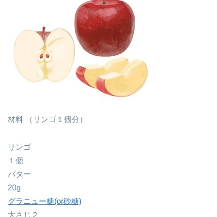
材料
（リンゴ１個分）
リンゴ
１個
バター
20g
グラニュー糖(or砂糖)
大さじ２