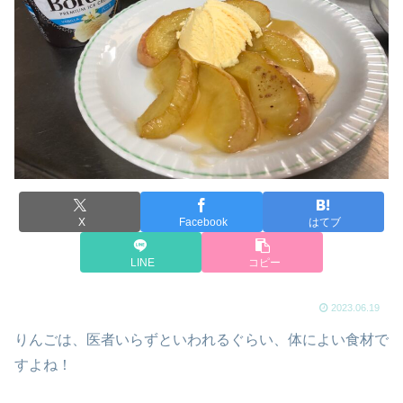
X
Facebook
はてブ
LINE
コピー
2023.06.19
りんごは、医者いらずといわれるぐらい、体によい食材で
すよね！