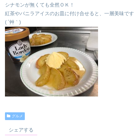
シナモンが無くても全然ＯＫ！
紅茶やバニラアイスのお皿に付け合せると、一層美味です
( ´艸｀)
グルメ
シェアする